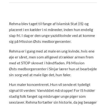
Rehma blev taget til fange af Islamisk Stat (IS) og
placeret i en kælder i ni måneder, inden hun endelig
slap fri. I dag er den unge yazidikvinde ved at komme
sig på Mission Østs medborgercenter.
Rehma er i gang med at male en ung kvinde, hvis ene
øje er såret, men som alligevel strækker armen frem
med et STOP skrevet i håndfladen. På Mission
Østs medborgercenter i Sinjar lærer hun at bearbejde
sin sorg ved at male lige det, hun føler.
Hun maler koncentreret. Hun vil sende et tydeligt
signal til verden: Vanviddet må stoppe! For IS holder
stadig folk fanget og misbruger unge piger som
sexslaver. Rehma fortæller sin historie, da jeg besøger