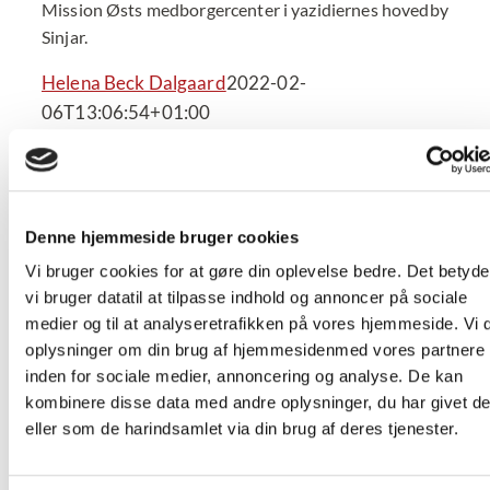
Mission Østs medborgercenter i yazidiernes hovedby
Sinjar.
Helena Beck Dalgaard
2022-02-
06T13:06:54+01:00
Del denne historie!
Denne hjemmeside bruger cookies
Facebook
X
LinkedIn
Tumblr
Pinterest
E-
Vi bruger cookies for at gøre din oplevelse bedre. Det betyder
mail
vi bruger datatil at tilpasse indhold og annoncer på sociale
medier og til at analyseretrafikken på vores hjemmeside. Vi 
Beslægtede indlæg
oplysninger om din brug af hjemmesidenmed vores partnere
inden for sociale medier, annoncering og analyse. De kan
kombinere disse data med andre oplysninger, du har givet d
eller som de harindsamlet via din brug af deres tjenester.
Den 20 august: vi mindes folkedrabet på
Yazidierne og de forfærdelige følgevirkninger