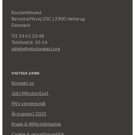
Kastaniehuset
Bernstorffsvej 20C
|
2900 Hellerup
Danmark
Tlf. 39 61 20 48
Telefontid: 10-14
admin@missioneast.org
VIGTIGE LINKS
Kontakt os
Job i Mission East
FN’s verdensmål
Årsrapport 2025
Klage & Whistleblowing
Cookie & privatlivspolitik