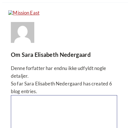
Skip
to
content
Vores arbejde
Nyheder
Om
Sara Elisabeth Nedergaard
Denne forfatter har endnu ikke udfyldt nogle
Om os
detaljer.
So far Sara Elisabeth Nedergaard has created 6
blog entries.
Støt nu
Dansk