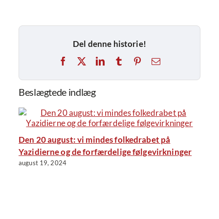
Del denne historie!
Facebook
X
LinkedIn
Tumblr
Pinterest
E-
mail
Beslægtede indlæg
Den 20 august: vi mindes folkedrabet på
Yazidierne og de forfærdelige følgevirkninger
august 19, 2024