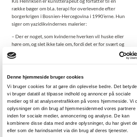
Kis Henriksen er kunstterapeut og forfatter til en
række bøger om bl.a. terapi for overlevende efter
borgerkrigen i Bosnien-Hercegovina i 1990’erne. Hun
siger om yazidikvindernes malerier:
– Der er noget, som kvinderne hverken vil huske eller
høre om, og slet ikke tale om, fordi det er for svært og
forbundet med genoplevelse af et traume og derfor
vækker stor angst og smerte.
”Kunsten at male sig ud af et hjørne”
Denne hjemmeside bruger cookies
Hun tilføjer:
Vi bruger cookies for at gøre din oplevelse bedre. Det betyder
vi bruger datatil at tilpasse indhold og annoncer på sociale
– Når de kunstneriske medier anvendes som det
medier og til at analyseretrafikken på vores hjemmeside. Vi 
sprog, der kan erstatte talen, da folder oplevelserne
oplysninger om din brug af hjemmesidenmed vores partnere
sig ud, og den enkelte bliver både set og hørt.
inden for sociale medier, annoncering og analyse. De kan
kombinere disse data med andre oplysninger, du har givet d
Karsten Auerbach er selv billedkunstner og har
eller som de harindsamlet via din brug af deres tjenester.
netop afsluttet et etårigt forløb på Psykiatrisk