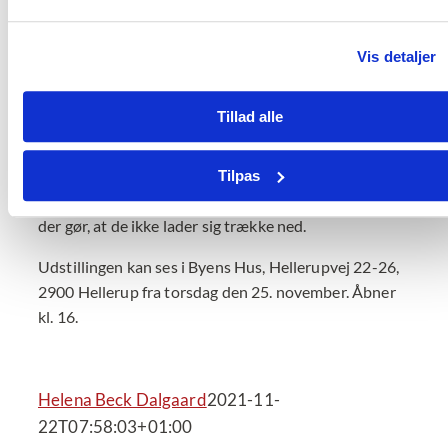
Afdeling på Odense Universitetshospital om
”Kunsten at male sig ud af et hjørne”. Han siger efter
Vis detaljer
at have set malerierne:
– Det er stærkt at opleve kvinder som midt i ulighed
Tillad alle
og social kontrol har fundet et sted i sig selv, hvor de
har meldt sig ud af det patriarkalske for at kunne
holde ud at leve som de kvinder, de er. Jeg ser også i
Tilpas
malerierne, at de er kommet frem til en værdighed,
der gør, at de ikke lader sig trække ned.
Udstillingen kan ses i Byens Hus, Hellerupvej 22-26,
2900 Hellerup fra torsdag den 25. november. Åbner
kl. 16.
Helena Beck Dalgaard
2021-11-
22T07:58:03+01:00