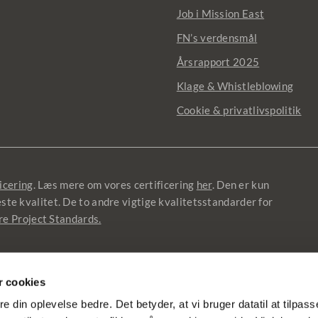
Job i Mission East
FN’s verdensmål
Årsrapport 2025
Klage & Whistleblowing
Cookie & privatlivspolitik
icering
. Læs mere om vores certificering
her
. Den er kun
jeste kvalitet. De to andre vigtige kvalitetsstandarder for
re Project Standards.
ata
 cookies
re din oplevelse bedre. Det betyder, at vi bruger datatil at tilpas