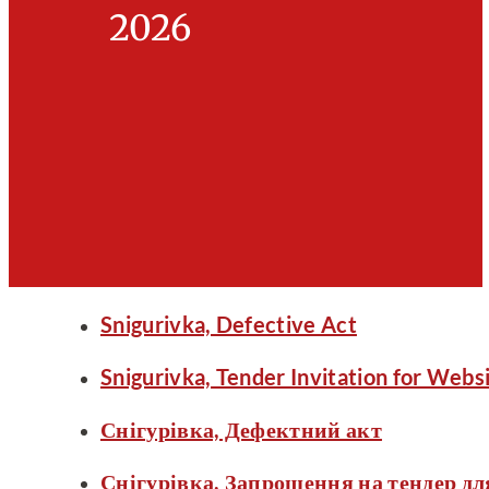
2026
Snigurivka, Defective Act
Snigurivka, Tender Invitation for Webs
Снігурівка, Дефектний акт
Снігурівка, Запрошення на тендер дл