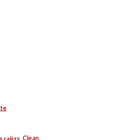
ite
я сайту_Clean