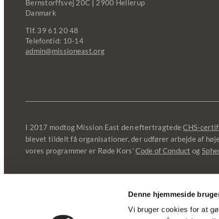
Bernstorffsvej 20C
|
2900 Hellerup
Danmark
Tlf. 39 61 20 48
Telefontid: 10-14
admin@missioneast.org
I 2017 modtog Mission East den eftertragtede
CHS-certif
blevet tildelt få organisationer, der udfører arbejde af hø
vores programmer er Røde Kors’
Code of Conduct
og
Sphe
© 2025 Mission East |
Fortrolighedspolitik
|
Cookies og d
Denne hjemmeside bruger
Vi bruger cookies for at gø