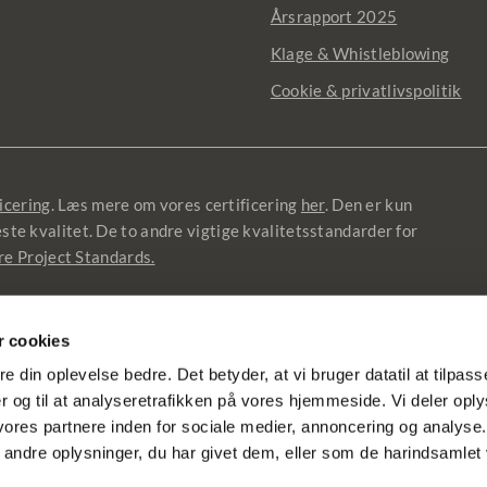
Årsrapport 2025
Klage & Whistleblowing
Cookie & privatlivspolitik
icering
. Læs mere om vores certificering
her
. Den er kun
jeste kvalitet. De to andre vigtige kvalitetsstandarder for
re Project Standards.
 cookies
ata
re din oplevelse bedre. Det betyder, at vi bruger datatil at tilpas
 og til at analyseretrafikken på vores hjemmeside. Vi deler opl
res partnere inden for sociale medier, annoncering og analyse
ndre oplysninger, du har givet dem, eller som de harindsamlet v