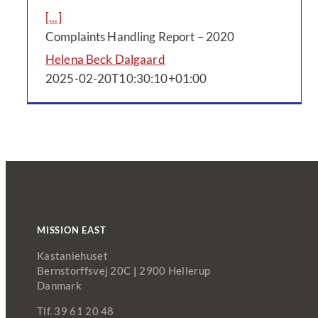
[...]
Complaints Handling Report – 2020
Helena Beck Dalgaard
2025-02-20T10:30:10+01:00
MISSION EAST
Kastaniehuset
Bernstorffsvej 20C
|
2900 Hellerup
Danmark
Tlf. 39 61 20 48