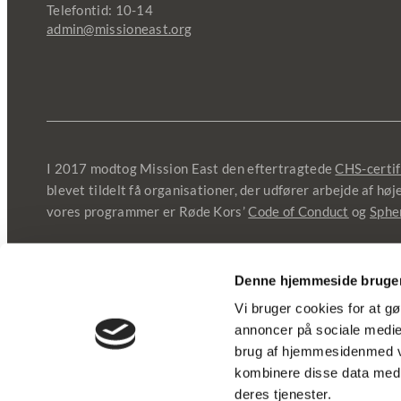
Telefontid: 10-14
admin@missioneast.org
I 2017 modtog Mission East den eftertragtede
CHS-certif
blevet tildelt få organisationer, der udfører arbejde af hø
vores programmer er Røde Kors’
Code of Conduct
og
Sphe
Denne hjemmeside bruger
© 2025 Mission East |
Fortrolighedspolitik
|
Cookies og d
Vi bruger cookies for at gø
annoncer på sociale medier
brug af hjemmesidenmed vo
kombinere disse data med a
deres tjenester.
Page load link