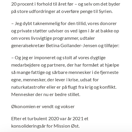
20 procent i forhold til året før – og selv om det byder
på store udfordringer at overføre penge til Syrien.
– Jeg dybt taknemmelig for den tillid, vores donorer
og private støtter udviser os ved igen i år at bakke op
om vores livsvigtige programmer, udtaler
generalsekretær Betina Gollander-Jensen og tilføjer:
– Og jeg er imponeret og stolt af vores dygtige
medarbejdere og partnere, der har formået at hjælpe
så mange fattige og sårbare mennesker i de fjerneste
egne, mennesker, der lever i krise, udsat for
naturkatastrofer eller er på flugt fra krig og konflikt.
Mennesker der nu er bedre stillet.
Økonomien er vendt og vokser
Efter et turbulent 2020 var år 2021 et
konsolideringsår for Mission Øst.