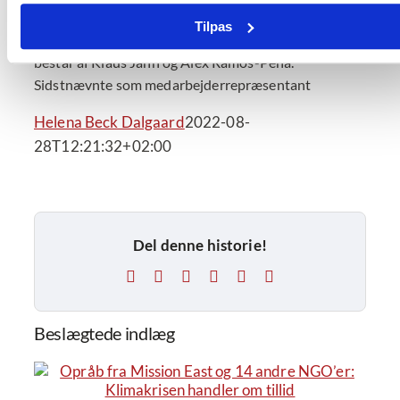
På årsmødet blev Torben Andersen, Christian Nolsøe
Tilpas
og Pia Jerslund genvalgt til bestyrelsen, som i øvrigt
består af Klaus Jahn og Alex Ramos-Peña.
Sidstnævnte som medarbejderrepræsentant
Helena Beck Dalgaard
2022-08-
28T12:21:32+02:00
Del denne historie!
Facebook
X
LinkedIn
Tumblr
Pinterest
E-
mail
Beslægtede indlæg