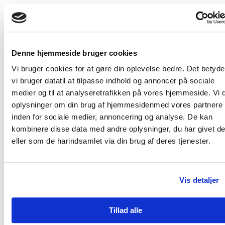
Med udgangspunkt i ansættelsen af en ny
generalsekretær blev organisationen optimeret,
vedtægterne opdateret og en ny strategi ”sammen
om at vise barmhjertighed” lagt.
Denne hjemmeside bruger cookies
Samtidig fuldførte Mission Øst skiftet af
Vi bruger cookies for at gøre din oplevelse bedre. Det betyder
regnskabsprincip, så det flugter Danida og andre
vi bruger datatil at tilpasse indhold og annoncer på sociale
store donorers ønske. I 2020 førte skiftet af
medier og til at analyseretrafikken på vores hjemmeside. Vi 
oplysninger om din brug af hjemmesidenmed vores partnere
regnskabsprincip til en negativ egenkapital, men
inden for sociale medier, annoncering og analyse. De kan
allerede i 2021 blev det vendt til en positiv
kombinere disse data med andre oplysninger, du har givet d
egenkapital på over kr. 1.000.000. Denne udvikling
eller som de harindsamlet via din brug af deres tjenester.
forventes at fortsætte i 2022.
Mission Øst er således bedre polstret til at imødegå
fremtidens udfordringer og møde akutte behov.
Vis detaljer
Pejlemærket er fortsat, at alle – både bestyrelse,
medarbejdere, partnere og donorer – er sammen om
Tillad alle
at vise barmhjertighed i verden.