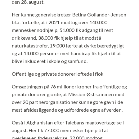
den 28. august.
Her kunne generalsekretær Betina Gollander-Jensen
bl.a. fortælle, at i 2021 modtog over 140.000
mennesker nødhjælp, 51.000 fik adgang til rent
drikkevand, 38.000 fik hjælp til at modstå
naturkatastrofer, 19.000 lærte at dyrke bæredygtigt
og at 14.000 personer med handicap fik hjælp til at
blive inkluderet i skole og samfund.
Offentlige og private donorer løftede i flok
Omsætningen på 76 millioner kroner fra offentlige og
private donorer gjorde, at Mission Øst sammen med
over 20 partnerorganisationer kunne gøre gavn i de
mest afsidesliggende og udfordrede egne af verden.
Også i Afghanistan efter Talebans magtovertagelse i
august. Her fik 77.000 mennesker hjælp til at
overleve en fødevarekrise, 32.000 modtog