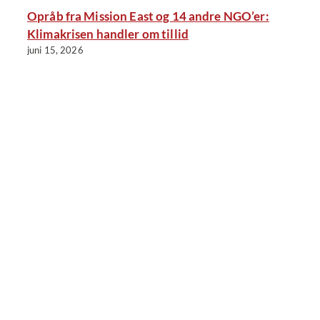
Opråb fra Mission East og 14 andre NGO’er:
Klimakrisen handler om tillid
juni 15, 2026
j