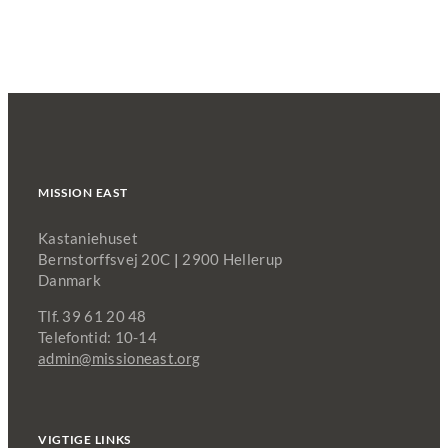
MISSION EAST
Kastaniehuset
Bernstorffsvej 20C
|
2900 Hellerup
Danmark
Tlf. 39 61 20 48
Telefontid: 10-14
admin@missioneast.org
VIGTIGE LINKS