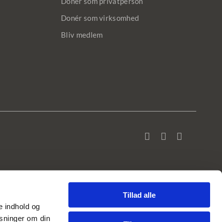
Donér som privatperson
Donér som virksomhed
Bliv medlem
Tillad alle
se indhold og
ysninger om din