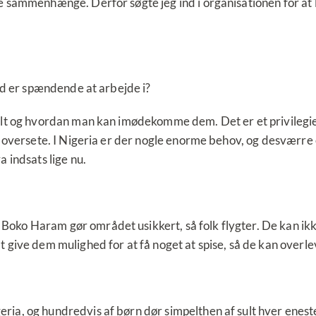
de sammenhænge. Derfor søgte jeg ind i organisationen for at 
and er spændende at arbejde i?
alt og hvordan man kan imødekomme dem. Det er et privilegie at 
r oversete. I Nigeria er der nogle enorme behov, og desværre e
a indsats lige nu.
oko Haram gør området usikkert, så folk flygter. De kan ikke 
t give dem mulighed for at få noget at spise, så de kan overle
ria, og hundredvis af børn dør simpelthen af sult hver enest