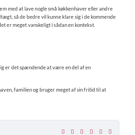
 dem med at lave nogle små køkkenhaver eller andre
tægt, så de bedre vil kunne klare sig i de kommende
det er meget vanskeligt i sådan en kontekst.
idig er det spændende at være en del af en
n, familien og bruger meget af sin fritid til at
Facebook
X
LinkedIn
Tumblr
Pinterest
E-