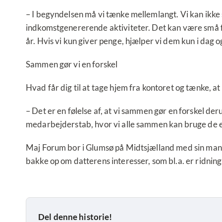
– I begyndelsen må vi tænke mellemlangt. Vi kan ikke
indkomstgenererende aktiviteter. Det kan være små fo
år. Hvis vi kun giver penge, hjælper vi dem kun i dag 
Sammen gør vi en forskel
Hvad får dig til at tage hjem fra kontoret og tænke, a
– Det er en følelse af, at vi sammen gør en forskel d
medarbejderstab, hvor vi alle sammen kan bruge de erf
Maj Forum bor i Glumsø på Midtsjælland med sin mand o
bakke op om datterens interesser, som bl.a. er ridning
Del denne historie!