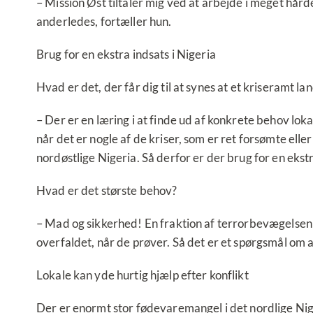
– Mission Øst tiltaler mig ved at arbejde i meget hår
anderledes, fortæller hun.
Brug for en ekstra indsats i Nigeria
Hvad er det, der får dig til at synes at et kriseramt l
– Der er en læring i at finde ud af konkrete behov lok
når det er nogle af de kriser, som er ret forsømte elle
nordøstlige Nigeria. Så derfor er der brug for en ekstr
Hvad er det største behov?
– Mad og sikkerhed! En fraktion af terrorbevægelsen B
overfaldet, når de prøver. Så det er et spørgsmål om a
Lokale kan yde hurtig hjælp efter konflikt
Der er enormt stor fødevaremangel i det nordlige Nige