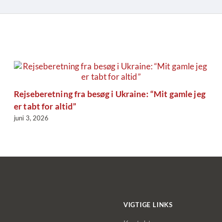
Rejseberetning fra besøg i Ukraine: “Mit gamle jeg
er tabt for altid”
juni 3, 2026
VIGTIGE LINKS