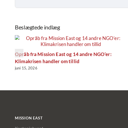
Beslægtede indlæg
Opråb fra Mission East og 14 andre NGO’er:
Klimakrisen handler om tillid
juni 15, 2026
MISSION EAST