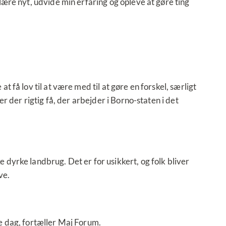
lære nyt, udvide min erfaring og opleve at gøre ting
få lov til at være med til at gøre en forskel, særligt
r der rigtig få, der arbejder i Borno-staten i det
dyrke landbrug. Det er for usikkert, og folk bliver
ve.
e dag, fortæller Maj Forum.