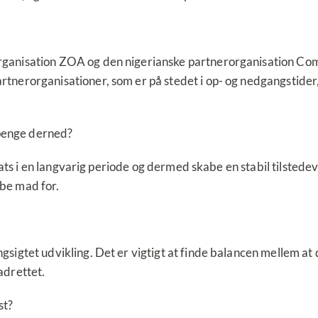
rganisation ZOA og den nigerianske partnerorganisation Comm
tnerorganisationer, som er på stedet i op- og nedgangstider,
penge derned?
ndsats i en langvarig periode og dermed skabe en stabil tilste
be mad for.
ngsigtet udvikling. Det er vigtigt at finde balancen mellem
adrettet.
st?