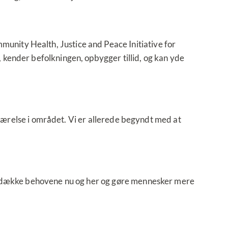
unity Health, Justice and Peace Initiative for
 kender befolkningen, opbygger tillid, og kan yde
deværelse i området. Vi er allerede begyndt med at
 at dække behovene nu og her og gøre mennesker mere