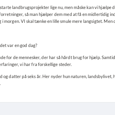
 starte landbrugsprojekter lige nu, men måske kan vi hjælpe
rretninger, så man hjælper dem med at få en midlertidig ind
og i morgen. VI skal tænke en lille smule mere langsigtet. Men 
t det var en god dag?
erude for de mennesker, der har så hårdt brug for hjælp. Samt
aringer, vi har fra forskellige steder.
g datter på seks år. Her nyder hun naturen, landsbylivet, have
.