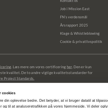
Kontakt os
Job i Mission East
FN’s verdensmål
Årsrapport 2025
Klage & Whistleblowing
Cookie & privatlivspolitik
icering
. Læs mere om vores certificering
her
. Den er kun
jeste kvalitet. De to andre vigtige kvalitetsstandarder for
re Project Standards.
 cookies
ata
re din oplevelse bedre. Det betyder, at vi bruger datatil at tilpas
 og til at analyseretrafikken på vores hjemmeside. Vi deler opl