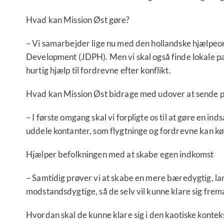
Hvad kan Mission Øst gøre?
– Vi samarbejder lige nu med den hollandske hjælpeo
Development (JDPH). Men vi skal også finde lokale par
hurtig hjælp til fordrevne efter konflikt.
Hvad kan Mission Øst bidrage med udover at sende 
– I første omgang skal vi forpligte os til at gøre en i
uddele kontanter, som flygtninge og fordrevne kan kø
Hjælper befolkningen med at skabe egen indkomst
– Samtidig prøver vi at skabe en mere bæredygtig, la
modstandsdygtige, så de selv vil kunne klare sig frem
Hvordan skal de kunne klare sig i den kaotiske kontek