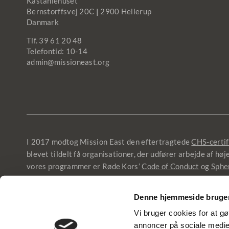
Kastaniehuset
Bernstorffsvej 20C
|
2900 Hellerup
Danmark
Tlf. 39 61 20 48
Telefontid: 10-14
admin@missioneast.org
I 2017 modtog Mission East den eftertragtede
CHS-certif
blevet tildelt få organisationer, der udfører arbejde af hø
vores programmer er Røde Kors’
Code of Conduct
og
Sphe
Denne hjemmeside bruger
© 2025 Mission East |
Fortrolighedspolitik
|
Cookies og d
Vi bruger cookies for at gø
annoncer på sociale medier