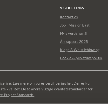
VIGTIGE LINKS
Kontakt os
Job i Mission East
FN’s verdensmål
Årsrapport 2025
Klage & Whistleblowing
Cookie & privatlivspolitik
icering
. Læs mere om vores certificering
her
. Den er kun
jeste kvalitet. De to andre vigtige kvalitetsstandarder for
re Project Standards.