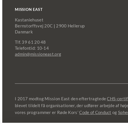
MISSION EAST
Kastaniehuset
Bernstorffsvej 20C
|
2900 Hellerup
Danmark
Tlf. 39 61 20 48
Telefontid: 10-14
admin@missioneast.org
I 2017 modtog Mission East den eftertragtede
CHS-certif
blevet tildelt få organisationer, der udfører arbejde af hø
vores programmer er Røde Kors’
Code of Conduct
og
Sphe