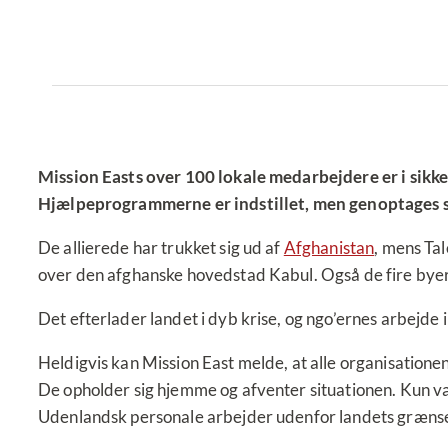
Mission Easts over 100 lokale medarbejdere er i sikk
Hjælpeprogrammerne er indstillet, men genoptages så
De allierede har trukket sig ud af
Afghanistan
, mens Ta
over den afghanske hovedstad Kabul. Også de fire bye
Det efterlader landet i dyb krise, og ngo’ernes arbejde i
Heldigvis kan Mission East melde, at alle organisatione
De opholder sig hjemme og afventer situationen. Kun va
Udenlandsk personale arbejder udenfor landets grænse