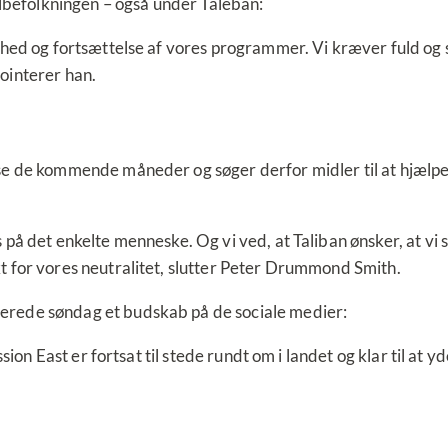
albefolkningen – også under Taleban:
rhed og fortsættelse af vores programmer. Vi kræver fuld og s
ointerer han.
se de kommende måneder og søger derfor midler til at hjælpe
 på det enkelte menneske. Og vi ved, at Taliban ønsker, at v
t for vores neutralitet, slutter Peter Drummond Smith.
erede søndag et budskab på de sociale medier:
ssion East er fortsat til stede rundt om i landet og klar til at