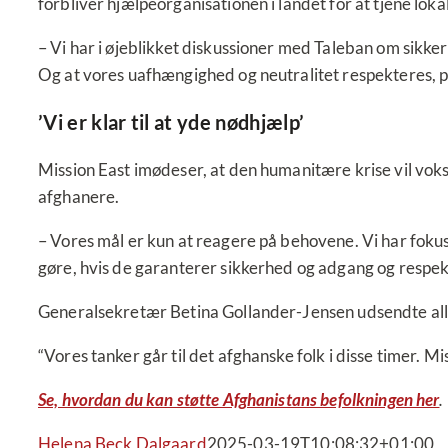
forbliver hjælpeorganisationen i landet for at tjene lok
– Vi har i øjeblikket diskussioner med Taleban om sikke
Og at vores uafhængighed og neutralitet respekteres, p
’Vi er klar til at yde nødhjælp’
Mission East imødeser, at den humanitære krise vil vok
afghanere.
– Vores mål er kun at reagere på behovene. Vi har fokus
gøre, hvis de garanterer sikkerhed og adgang og respek
Generalsekretær Betina Gollander-Jensen udsendte all
“Vores tanker går til det afghanske folk i disse timer. Mi
Se, hvordan du kan støtte Afghanistans befolkningen her
.
Helena Beck Dalgaard
2025-03-19T10:08:32+01:00