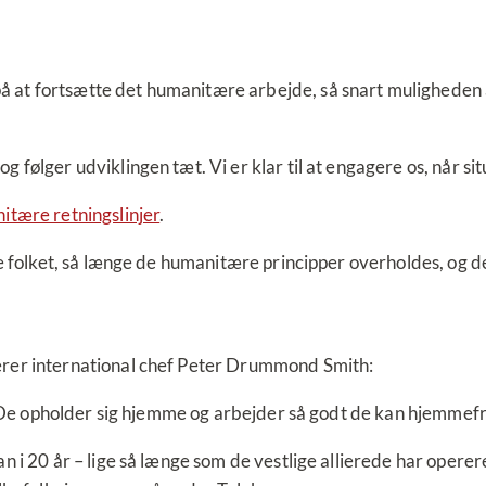
 at fortsætte det humanitære arbejde, så snart muligheden å
 følger udviklingen tæt. Vi er klar til at engagere os, når si
itære retningslinjer
.
ne folket, så længe de humanitære principper overholdes, og d
erer international chef Peter Drummond Smith:
. De opholder sig hjemme og arbejder så godt de kan hjemmefra. 
 i 20 år – lige så længe som de vestlige allierede har operere