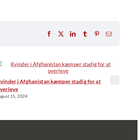
Facebook
X
LinkedIn
Tumblr
Pinterest
E-
mail
vinder i Afghanistan kæmper stadig for at
verleve
ugust 15, 2024