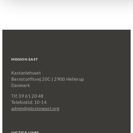
MISSION EAST
Kastaniehuset
Bernstorffsvej 20C
|
2900 Hellerup
Danmark
Tlf. 39 61 20 48
Telefontid: 10-14
admin@missioneast.org
VIGTIGE LINKS