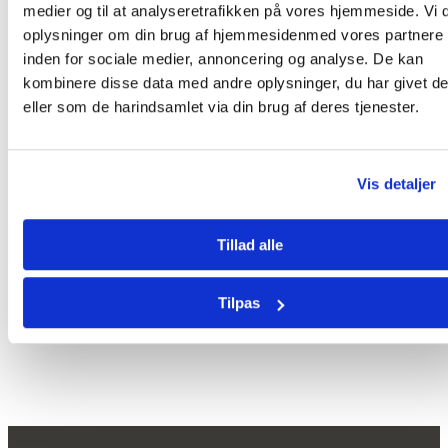
medier og til at analyseretrafikken på vores hjemmeside. Vi 
oplysninger om din brug af hjemmesidenmed vores partnere
Del denne historie!
inden for sociale medier, annoncering og analyse. De kan
kombinere disse data med andre oplysninger, du har givet d
Facebook
X
LinkedIn
Tumblr
Pinterest
E-
eller som de harindsamlet via din brug af deres tjenester.
mail
Beslægtede indlæg
Vis detaljer
Tillad alle
Mission East viser film om klima og inklusion på
Klimafolkemødet
august 7, 2026
Tilpas