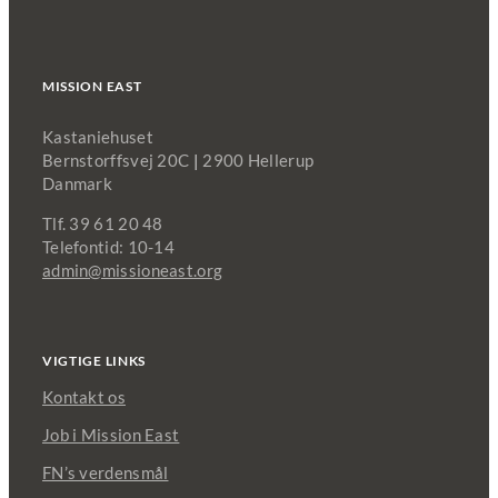
MISSION EAST
Kastaniehuset
Bernstorffsvej 20C
|
2900 Hellerup
Danmark
Tlf. 39 61 20 48
Telefontid: 10-14
admin@missioneast.org
VIGTIGE LINKS
Kontakt os
Job i Mission East
FN’s verdensmål