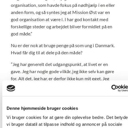
organisation, som havde fokus på nødhjælp i en eller
anden form, og så syntes jeg at Mission Øst var en
god organisation at være i. I har god kontakt med
forskellige steder og arbejdet bliver formidlet på en
god måde.”
Nu er der nok at bruge penge på som ung i Danmark.
Hvad får dig til at dele på den måde?
”Jeg har generelt det udgangspunkt, at livet er en
gave. Jeg har nogle gode vilkår, jeg ikke selv kan gøre
for. Alt det, jeg har, er derfor ikke kun mit eget. Jeg
føler det naturligt, at noget af det, jeg har, flyder over
til andre mennesker.
Helena Beck Dalgaard
2022-10-
Denne hjemmeside bruger cookies
27T09:57:41+02:00
Vi bruger cookies for at gøre din oplevelse bedre. Det betyder
vi bruger datatil at tilpasse indhold og annoncer på sociale