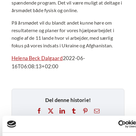
spændende program. Det vil være muligt at deltage i
årsmødet både fysisk og online.
På årsmødet vil du blandt andet kunne høre om
resultaterne og planer for vores hjælpearbejdet i
nogle af de 11 lande hvor vi arbejder, med særlig
fokus på vores indsats i Ukraine og Afghanistan.
Helena Beck Dalgaard
2022-06-
16T06:08:13+02:00
Del denne historie!
Facebook
X
LinkedIn
Tumblr
Pinterest
E-
mail
Beslægtede indlæg