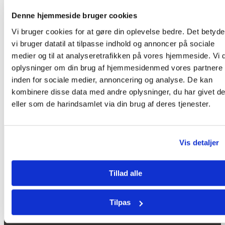
Denne hjemmeside bruger cookies
Vi bruger cookies for at gøre din oplevelse bedre. Det betyder
Opråb fra Mission East og 14 andre NGO’er:
vi bruger datatil at tilpasse indhold og annoncer på sociale
Klimakrisen handler om tillid
medier og til at analyseretrafikken på vores hjemmeside. Vi 
juni 15, 2026
j
oplysninger om din brug af hjemmesidenmed vores partnere
inden for sociale medier, annoncering og analyse. De kan
kombinere disse data med andre oplysninger, du har givet d
eller som de harindsamlet via din brug af deres tjenester.
Vis detaljer
Tillad alle
MISSION EAST
Kastaniehuset
Tilpas
Bernstorffsvej 20C
|
2900 Hellerup
Danmark