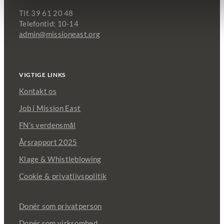
Tlf. 39 61 20 48
Telefontid: 10-14
admin@missioneast.org
VIGTIGE LINKS
Kontakt os
Job i Mission East
FN’s verdensmål
Årsrapport 2025
Klage & Whistleblowing
Cookie & privatlivspolitik
Donér som privatperson
Donér som virksomhed