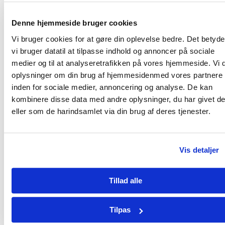
stemme online. Af tekniske årsager bedes tilmelding
til online deltagelse være os i hænde senest man­dag,
Denne hjemmeside bruger cookies
den 20. september 2021.
Vi bruger cookies for at gøre din oplevelse bedre. Det betyder
Send os din tilmelding snarest muligt på e-mail
vi bruger datatil at tilpasse indhold og annoncer på sociale
admin@missioneast.org eller ring til os på
medier og til at analyseretrafikken på vores hjemmeside. Vi 
oplysninger om din brug af hjemmesidenmed vores partnere
telefonnummer: 3961 2048.
inden for sociale medier, annoncering og analyse. De kan
Tid:
kombinere disse data med andre oplysninger, du har givet d
eller som de harindsamlet via din brug af deres tjenester.
Torsdag, den 23. september 2021 kl. 19.00-21.00
Sted:
Vis detaljer
Karlslunde Strandkirke
Karlslunde Mosevej 3
Tillad alle
2690 Karlslunde
Tilpas
Bliv medlem