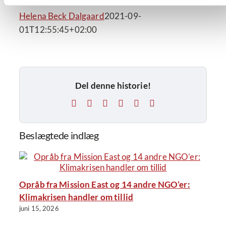
Helena Beck Dalgaard
2021-09-
01T12:55:45+02:00
Del denne historie!
Facebook
X
LinkedIn
Tumblr
Pinterest
E-
mail
Beslægtede indlæg
Opråb fra Mission East og 14 andre NGO’er:
Klimakrisen handler om tillid
juni 15, 2026
j