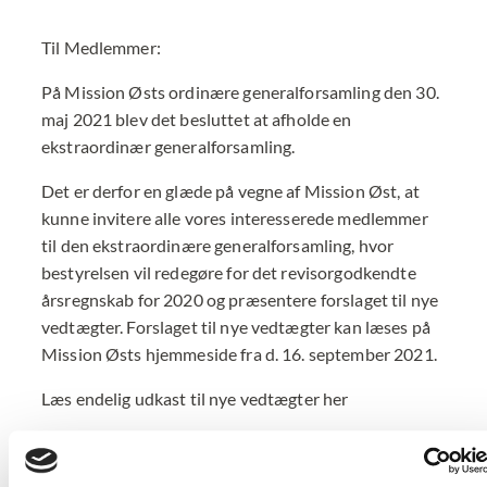
Til Medlemmer:
På Mission Østs ordinære generalforsamling den 30.
maj 2021 blev det besluttet at afholde en
ekstraordinær gene­ralforsamling.
Det er derfor en glæde på vegne af Mission Øst, at
kunne invitere alle vores interessere­de medlemmer
til den ekstraor­dinære generalforsamling, hvor
bestyrelsen vil redegøre for det revisorgodkendte
årsregnskab for 2020 og præsentere forsla­get til nye
vedtægter. Forslaget til nye vedtægter kan læses på
Mission Østs hjemmeside fra d. 16. september 2021.
Læs endelig udkast til nye vedtægter her
Af hensyn til den fortsatte risiko for smitte med
Covid-19 er der tillige mulighed for at deltage og