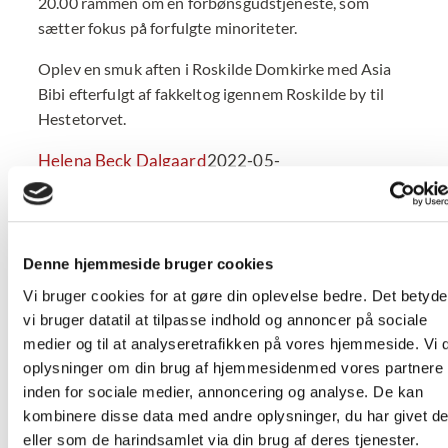
20.00 rammen om en forbønsgudstjeneste, som
sætter fokus på forfulgte minoriteter.
Oplev en smuk aften i Roskilde Domkirke med Asia
Bibi efterfulgt af fakkeltog igennem Roskilde by til
Hestetorvet.
Helena Beck Dalgaard
2022-05-
13T07:42:51+02:00
Denne hjemmeside bruger cookies
Vi bruger cookies for at gøre din oplevelse bedre. Det betyder
Del denne historie!
vi bruger datatil at tilpasse indhold og annoncer på sociale
Facebook
X
LinkedIn
Tumblr
Pinterest
E-
medier og til at analyseretrafikken på vores hjemmeside. Vi 
mail
oplysninger om din brug af hjemmesidenmed vores partnere
inden for sociale medier, annoncering og analyse. De kan
Beslægtede indlæg
kombinere disse data med andre oplysninger, du har givet d
eller som de harindsamlet via din brug af deres tjenester.