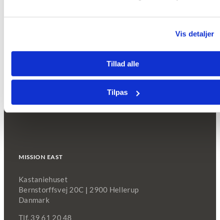
Mission East viser film om klima og inklusion på
Vis detaljer
Klimafolkemødet
august 7, 2026
Tillad alle
Tilpas
MISSION EAST
Kastaniehuset
Bernstorffsvej 20C
|
2900 Hellerup
Danmark
Tlf. 39 61 20 48