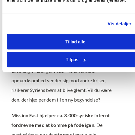
eller som de harindsamlet via din brug af deres tjenester.
Timing er altafgørende
Vis detaljer
Mission East har været til stede i Syrien i
Tillad alle
mange år.
Vores lokale eksperter ved, at der er
Tilpas
en historisk mulighed for at hjælpe lige nu – og
at timing er altafgørende. Mens verdens
opmærksomhed vender sig mod andre kriser,
risikerer Syriens børn at blive glemt. Vil du være
den, der hjælper dem til en ny begyndelse?
Mission East hjælper ca. 8.000 syriske internt
fordrevne med at komme på fode igen.
De
mest sårbare og udsatte modtager hjælp