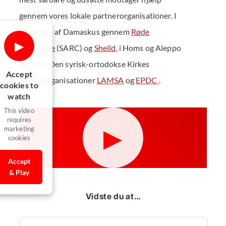
gennem vores lokale partnerorganisationer. I
udkanten af Damaskus gennem
Røde
▶
Halvmåne
(SARC) og
Sheild
, i Homs og Aleppo
gennem Den syrisk-ortodokse Kirkes
Accept
hjælpeorganisationer
LAMSA
og
EPDC
.
cookies to
watch
This video
requires
▶
marketing
cookies
Accept
& Play
Vidste du at…