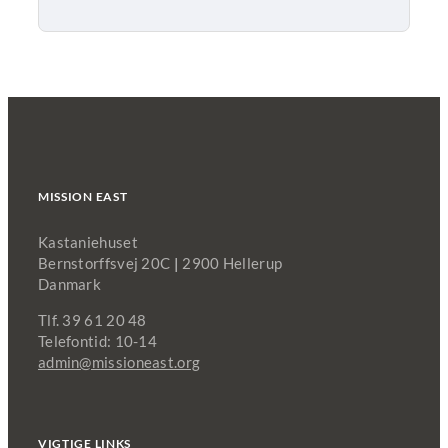
mail
MISSION EAST
Kastaniehuset
Bernstorffsvej 20C
|
2900 Hellerup
Danmark
Tlf. 39 61 20 48
Telefontid: 10-14
admin@missioneast.org
VIGTIGE LINKS