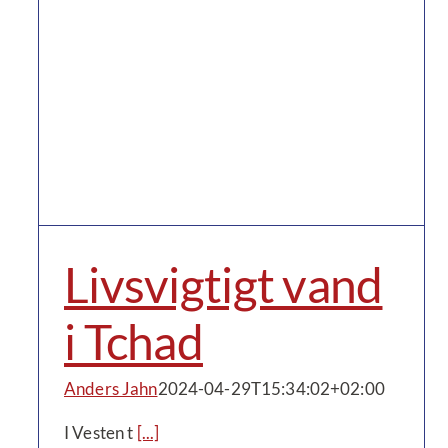
Livsvigtigt vand
i Tchad
Anders Jahn
2024-04-29T15:34:02+02:00
I Vesten t
[...]