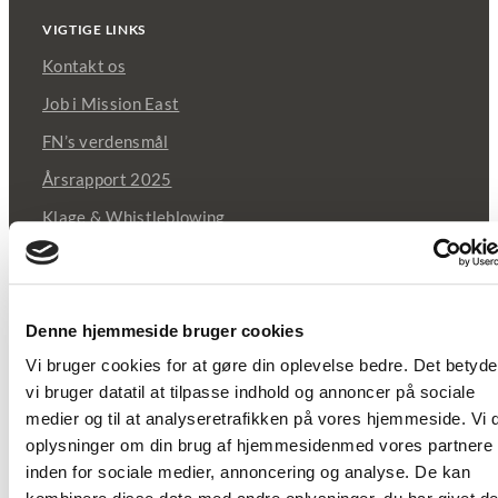
VIGTIGE LINKS
Kontakt os
Job i Mission East
FN’s verdensmål
Årsrapport 2025
Klage & Whistleblowing
Cookie & privatlivspolitik
Donér som privatperson
Denne hjemmeside bruger cookies
Donér som virksomhed
Vi bruger cookies for at gøre din oplevelse bedre. Det betyder
vi bruger datatil at tilpasse indhold og annoncer på sociale
Bliv medlem
medier og til at analyseretrafikken på vores hjemmeside. Vi 
oplysninger om din brug af hjemmesidenmed vores partnere
inden for sociale medier, annoncering og analyse. De kan