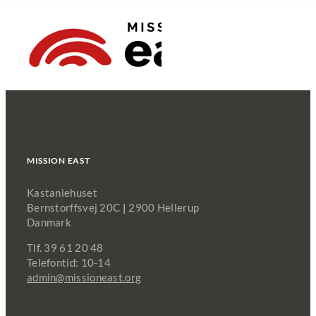
Skip
to
content
Vores arbejde
Nyheder
MISSION EAST
Kastaniehuset
Om os
Bernstorffsvej 20C
|
2900 Hellerup
Danmark
Tlf. 39 61 20 48
Støt nu
Telefontid: 10-14
admin@missioneast.org
Dansk