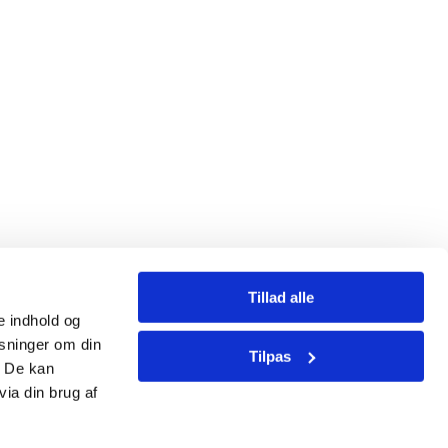
Tillad alle
se indhold og
ysninger om din
Tilpas
. De kan
ia din brug af