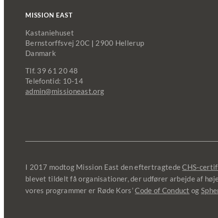
MISSION EAST
Kastaniehuset
Bernstorffsvej 20C
|
2900 Hellerup
Danmark
Tlf. 39 61 20 48
Telefontid: 10-14
admin@missioneast.org
I 2017 modtog Mission East den eftertragtede
CHS-certif
blevet tildelt få organisationer, der udfører arbejde af hø
vores programmer er Røde Kors’
Code of Conduct
og
Sphe