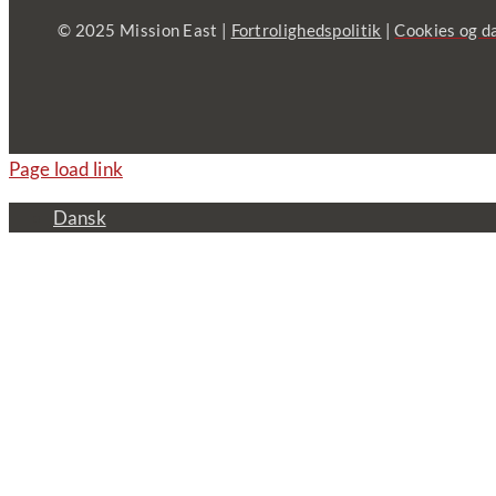
© 2025 Mission East |
Fortrolighedspolitik
|
Cookies og d
Page load link
Dansk