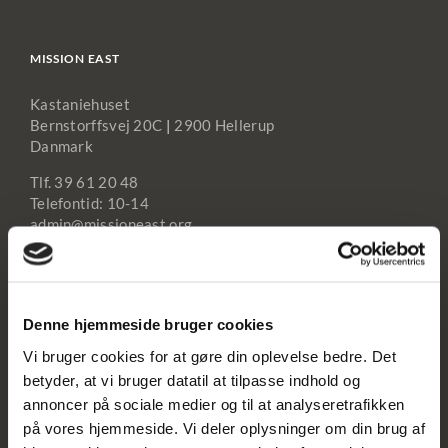
MISSION EAST
Kastaniehuset
Bernstorffsvej 20C
|
2900 Hellerup
Danmark
Tlf. 39 61 20 48
Telefontid: 10-14
admin@missioneast.org
VIGTIGE LINKS
Denne hjemmeside bruger cookies
Kontakt os
Vi bruger cookies for at gøre din oplevelse bedre. Det
Job i Mission East
betyder, at vi bruger datatil at tilpasse indhold og
annoncer på sociale medier og til at analyseretrafikken
FN’s verdensmål
på vores hjemmeside. Vi deler oplysninger om din brug af
Årsrapport 2025