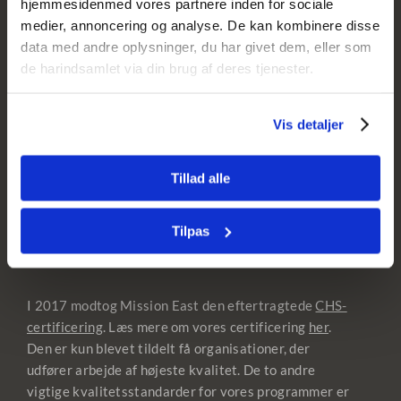
hjemmesidenmed vores partnere inden for sociale
Klage & Whistleblowing
medier, annoncering og analyse. De kan kombinere disse
data med andre oplysninger, du har givet dem, eller som
Cookie & privatlivspolitik
de harindsamlet via din brug af deres tjenester.
Donér som privatperson
Vis detaljer
Donér som virksomhed
Bliv medlem
Tillad alle
Tilpas
I 2017 modtog Mission East den eftertragtede
CHS-
certificering
. Læs mere om vores certificering
her
.
Den er kun blevet tildelt få organisationer, der
udfører arbejde af højeste kvalitet. De to andre
vigtige kvalitetsstandarder for vores programmer er