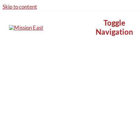
Skip to content
Toggle
Navigation
Vores arbejde
Nyheder
Om os
Støt nu