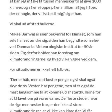
så kan jeg måske få tusind mennesker til at give 1000
kr. hver, og så er vi oppe på en million! Så jeg håber,
der er nogle, der vil lytte til mig,” siger han.
Vi skal ud af starthullerne
Mikael Jarnvig er især bekymret for klimaet, som han
selv har set ændre sig, siden han begyndte som elev
ved Danmarks Meteorologiske Institut for 50 år
siden. Og derfor holder han foredrag om
klimaforandringerne, og hvad vi kan gøre ved dem.
For situationen er ikke helt håbløs:
”Der er håb, men det koster penge, og vi skal også
skynde os. Vesten har pengene, men vi er også de
mest langsomme til at komme ud af starthullerne for
at få lavet om på vores vaner. De fleste steder, hvor
de rige mennesker bor, er der ikke så store
klimaforandringer, at vi ikke kan klare det. Vi får