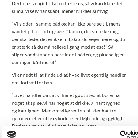
Derfor er vi nødt til at indrette os, så vi kan klare det
klima, vi selv har skabt, mener Mikael Jarnvig:
”Vi sidder i samme båd og kan ikke bare se til, mens
vandet pibler ind og sige: ”Jamen, det var ikke mig,
der startede, det er ikke mit skib, du vejer mere, og du
er stærk, så du må hellere i gang med at øse!” Så
stiger vandstanden bare inde i båden, og pludselig er
der ingen båd mere!”
Vi er nødt til at finde ud af, hvad livet egentlig handler
om, fortsætter han.
”Livet handler om, at vi har et godt sted at bo, vi har
noget at spise, vi har noget at drikke, vi har tryghed
og kærlighed. Men om vi kører i en bil, der har tre
cylindere eller otte cylindere, er fløjtende ligegyldigt.
Derimod er det ikke ligegyldigt, at vores
medmennesker får de samme rettigheder og