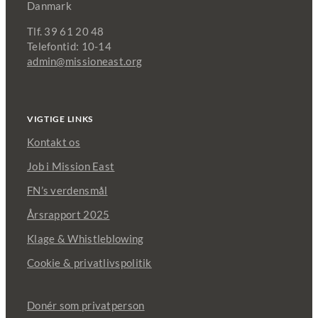
Danmark
Tlf. 39 61 20 48
Telefontid: 10-14
admin@missioneast.org
VIGTIGE LINKS
Kontakt os
Job i Mission East
FN’s verdensmål
Årsrapport 2025
Klage & Whistleblowing
Cookie & privatlivspolitik
Donér som privatperson