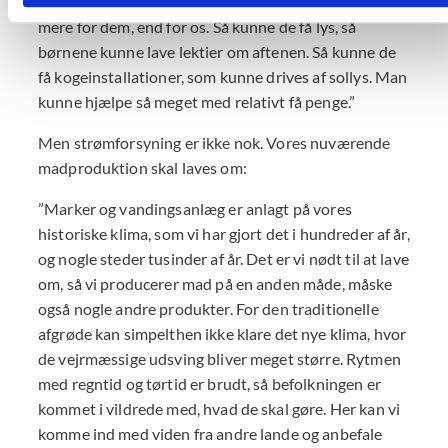
strøm på deres mobiltelefoner, som betyder meget
mere for dem, end for os. Så kunne de få lys, så
børnene kunne lave lektier om aftenen. Så kunne de
få kogeinstallationer, som kunne drives af sollys. Man
kunne hjælpe så meget med relativt få penge.”
Men strømforsyning er ikke nok. Vores nuværende
madproduktion skal laves om:
”Marker og vandingsanlæg er anlagt på vores
historiske klima, som vi har gjort det i hundreder af år,
og nogle steder tusinder af år. Det er vi nødt til at lave
om, så vi producerer mad på en anden måde, måske
også nogle andre produkter. For den traditionelle
afgrøde kan simpelthen ikke klare det nye klima, hvor
de vejrmæssige udsving bliver meget større. Rytmen
med regntid og tørtid er brudt, så befolkningen er
kommet i vildrede med, hvad de skal gøre. Her kan vi
komme ind med viden fra andre lande og anbefale