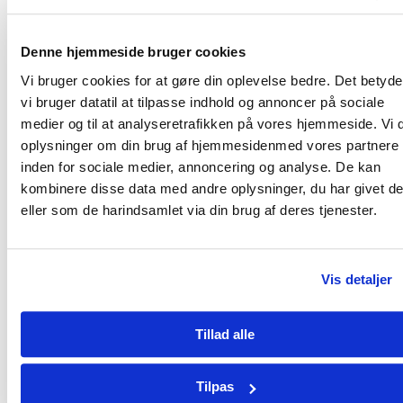
muligheder som os. At de også har et trygt sted at bo
og leve.”
Denne hjemmeside bruger cookies
Solceller og nye dyrkningsmetoder
Vi bruger cookies for at gøre din oplevelse bedre. Det betyder
vi bruger datatil at tilpasse indhold og annoncer på sociale
Mikael Jarnvig har talt sig varm om sin hjertesag. Og
medier og til at analyseretrafikken på vores hjemmeside. Vi 
talen falder naturligt på, hvad mennesker i fattige
oplysninger om din brug af hjemmesidenmed vores partnere
lande selv gøre, og hvordan vi kan hjælpe og støtte:
inden for sociale medier, annoncering og analyse. De kan
”Helt ude i de små landsbyer kan de faktisk ikke gøre
kombinere disse data med andre oplysninger, du har givet d
noget. For de har ikke penge til at gøre andet, end de
eller som de harindsamlet via din brug af deres tjenester.
gør nu. Derfor skal de have tilført hjælp,” siger han og
kommer med et konkret eksempel:
Vis detaljer
”Vi kan for eksempel give solceller til landsbyer i
Afrika, Asien og Sydamerika, hvor der både er meget
Tillad alle
sol og et stort behov for strøm, men hvor ledningerne
måske ikke er kommet helt ud til landsbyerne. Hvis
de kunne få solceller på deres hytter, kunne de få
Tilpas