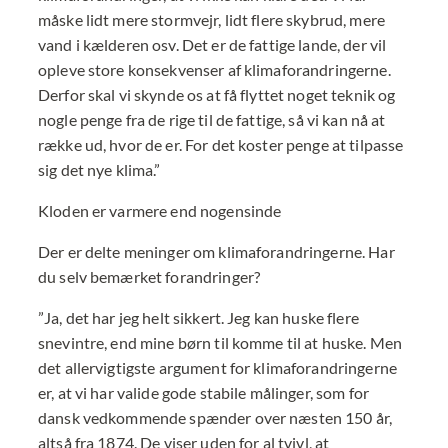
måske lidt mere stormvejr, lidt flere skybrud, mere
vand i kælderen osv. Det er de fattige lande, der vil
opleve store konsekvenser af klimaforandringerne.
Derfor skal vi skynde os at få flyttet noget teknik og
nogle penge fra de rige til de fattige, så vi kan nå at
række ud, hvor de er. For det koster penge at tilpasse
sig det nye klima.”
Kloden er varmere end nogensinde
Der er delte meninger om klimaforandringerne. Har
du selv bemærket forandringer?
”Ja, det har jeg helt sikkert. Jeg kan huske flere
snevintre, end mine børn til komme til at huske. Men
det allervigtigste argument for klimaforandringerne
er, at vi har valide gode stabile målinger, som for
dansk vedkommende spænder over næsten 150 år,
altså fra 1874. De viser uden for al tvivl, at