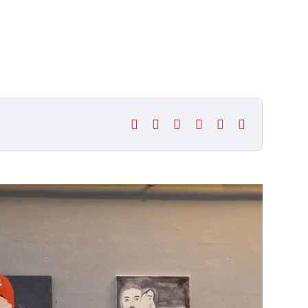
Facebook
X
LinkedIn
Tumblr
Pinterest
E-
mail