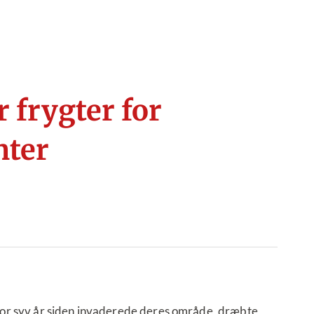
r frygter for
nter
at for syv år siden invaderede deres område, dræbte