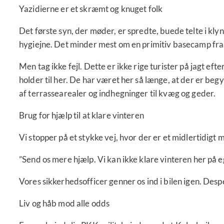
Yazidierne er et skræmt og knuget folk
Det første syn, der møder, er spredte, buede telte i kly
hygiejne. Det minder mest om en primitiv basecamp fra
Men tag ikke fejl. Dette er ikke rige turister på jagt ef
holder til her. De har været her så længe, at der er b
af terrassearealer og indhegninger til kvæg og geder.
Brug for hjælp til at klare vinteren
Vi stopper på et stykke vej, hvor der er et midlertidigt 
”Send os mere hjælp. Vi kan ikke klare vinteren her på e
Vores sikkerhedsofficer genner os ind i bilen igen. Despe
Liv og håb mod alle odds