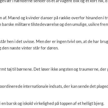
vær i hænderne sender os et årvågent blik og et kort nik, da
en af. Mænd og kvinder danser på række overfor hinanden i tr
barske militære tilstedeværelse og den umulige, usikre fremtid
år hen i det uvisse. Men der er ingen tvivl om, at de har brug
den næste vinter står for døren.
mt tøj til børnene. Det løser ikke angsten og traumerne, der
rdinerede internationale indsats, der kan sende det plagede f
en barsk og iskold virkelighed på toppen af et helligt bjerg.