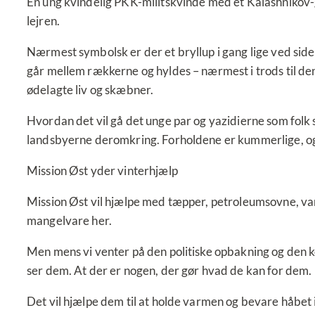
En ung kvindelig PKK-militskvinde med et Kalashnikov-ge
lejren.
Nærmest symbolsk er der et bryllup i gang lige ved sid
går mellem rækkerne og hyldes – nærmest i trods til den 
ødelagte liv og skæbner.
Hvordan det vil gå det unge par og yazidierne som folk st
landsbyerne deromkring. Forholdene er kummerlige, og 
Mission Øst yder vinterhjælp
Mission Øst vil hjælpe med tæpper, petroleumsovne, var
mangelvare her.
Men mens vi venter på den politiske opbakning og den koo
ser dem. At der er nogen, der gør hvad de kan for dem.
Det vil hjælpe dem til at holde varmen og bevare håbet i 