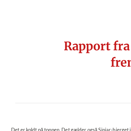
Rapport fra 
fre
Det er koldt på toppen. Det gælder også Sinjar-bjerget i