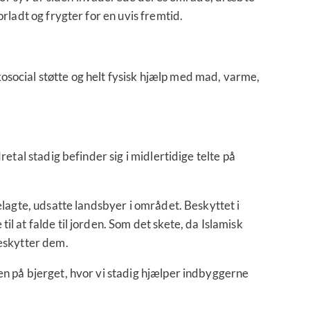
rladt og frygter for en uvis fremtid.
osocial støtte og helt fysisk hjælp med mad, varme,
etal stadig befinder sig i midlertidige telte på
elagte, udsatte landsbyer i området. Beskyttet i
l at falde til jorden. Som det skete, da Islamisk
beskytter dem.
en på bjerget, hvor vi stadig hjælper indbyggerne