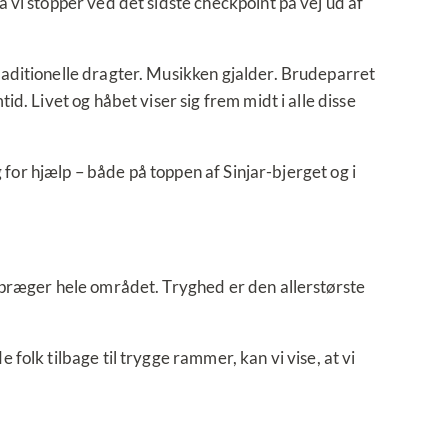
 vi stopper ved det sidste checkpoint på vej ud af
aditionelle dragter. Musikken gjalder. Brudeparret
. Livet og håbet viser sig frem midt i alle disse
 for hjælp – både på toppen af Sinjar-bjerget og i
 præger hele området. Tryghed er den allerstørste
olk tilbage til trygge rammer, kan vi vise, at vi