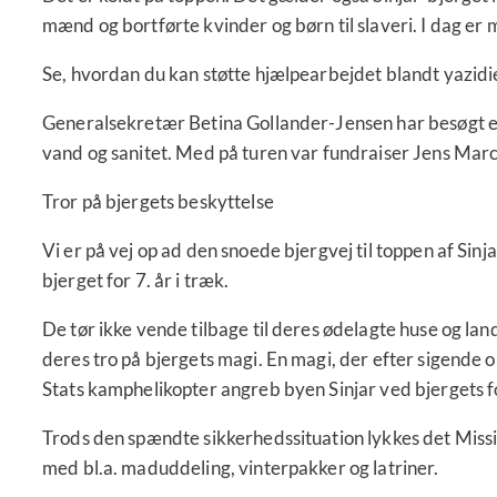
mænd og bortførte kvinder og børn til slaveri. I dag er 
Se, hvordan du kan støtte hjælpearbejdet blandt yazidier
Generalsekretær Betina Gollander-Jensen har besøgt en 
vand og sanitet. Med på turen var fundraiser Jens Marc
Tror på bjergets beskyttelse
Vi er på vej op ad den snoede bjergvej til toppen af Sinj
bjerget for 7. år i træk.
De tør ikke vende tilbage til deres ødelagte huse og lan
deres tro på bjergets magi. En magi, der efter sigende o
Stats kamphelikopter angreb byen Sinjar ved bjergets fo
Trods den spændte sikkerhedssituation lykkes det Missio
med bl.a. maduddeling, vinterpakker og latriner.