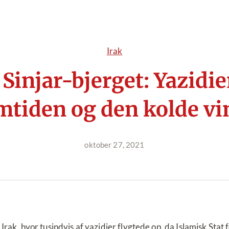
Irak
Sinjar-bjerget: Yazidie
mtiden og den kolde vi
oktober 27, 2021
 Irak, hvor tusindvis af yazidier flygtede op, da Islamisk St