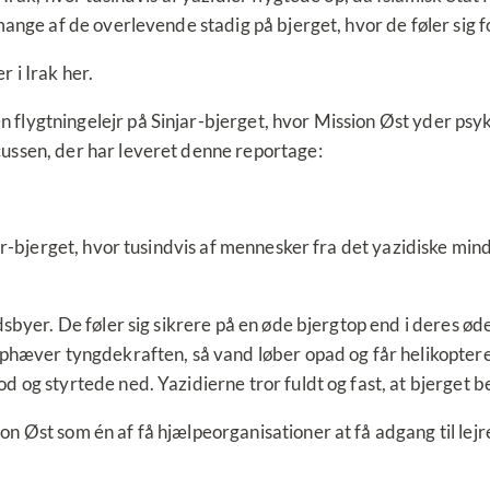
mange af de overlevende stadig på bjerget, hvor de føler sig fo
 i Irak her.
flygtningelejr på Sinjar-bjerget, hvor Mission Øst yder psyk
ussen, der har leveret denne reportage:
ar-bjerget, hvor tusindvis af mennesker fra det yazidiske mindr
dsbyer. De føler sig sikrere på en øde bjergtop end i deres ød
phæver tyngdekraften, så vand løber opad og får helikoptere ti
d og styrtede ned. Yazidierne tror fuldt og fast, at bjerget 
n Øst som én af få hjælpeorganisationer at få adgang til lejr