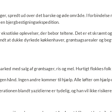
nger, spredt ud over det barske og øde område. I forbindelse m
 en bjergbestigningsekspedition.
ter eksotiske oplevelser, der bebor teltene. Det er et skræmt 
egyndt at dukke dyrkede køkkenhaver, grøntsagsarealer og beg
marked med salg af grøntsager, ris og mel. Hurtigt flokkes fol
gen hånd. Ingen andre kommer til hjælp. Alle løfter om hjælp 
rationen blandt yazidierne er tydelig, og han vil ikke risiker