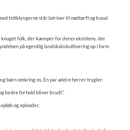
ed teltklyngerne står latriner til nødtørft og basal
og knuget folk, der kæmper for deres eksistens, der
yndelsen på egentlig landskabskultivering op i form
k og børn omkring os. En par ældre herrer trygler:
og bedre forhold bliver brudt”.
e opløb og episoder.