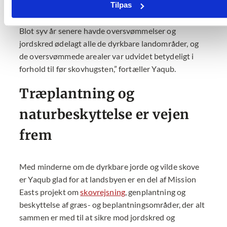
Tilpas
jordskred, der bare blev værre år for år og ødelagde
de dyrkbare arealer.
Blot syv år senere havde oversvømmelser og
jordskred ødelagt alle de dyrkbare landområder, og
de oversvømmede arealer var udvidet betydeligt i
forhold til før skovhugsten,” fortæller Yaqub.
Træplantning og
naturbeskyttelse er vejen
frem
Med minderne om de dyrkbare jorde og vilde skove
er Yaqub glad for at landsbyen er en del af Mission
Easts projekt om
skovrejsning
, genplantning og
beskyttelse af græs- og beplantningsområder, der alt
sammen er med til at sikre mod jordskred og