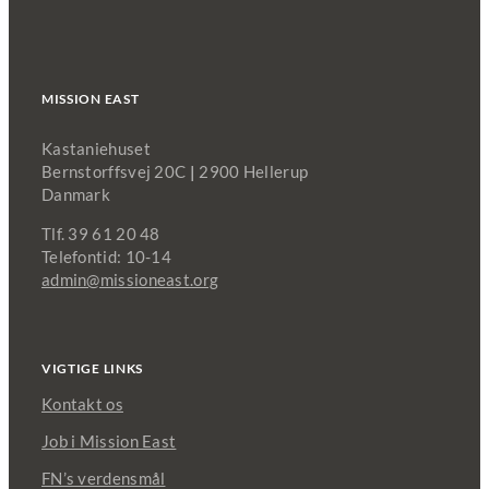
MISSION EAST
Kastaniehuset
Bernstorffsvej 20C
|
2900 Hellerup
Danmark
Tlf. 39 61 20 48
Telefontid: 10-14
admin@missioneast.org
VIGTIGE LINKS
Kontakt os
Job i Mission East
FN’s verdensmål