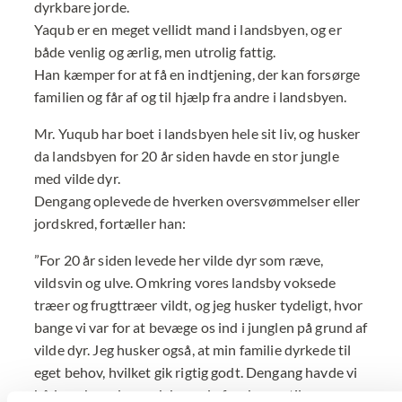
dyrkbare jorde.
Yaqub er en meget vellidt mand i landsbyen, og er
både venlig og ærlig, men utrolig fattig.
Han kæmper for at få en indtjening, der kan forsørge
familien og får af og til hjælp fra andre i landsbyen.
Mr. Yuqub har boet i landsbyen hele sit liv, og husker
da landsbyen for 20 år siden havde en stor jungle
med vilde dyr.
Dengang oplevede de hverken oversvømmelser eller
jordskred, fortæller han:
”For 20 år siden levede her vilde dyr som ræve,
vildsvin og ulve. Omkring vores landsby voksede
træer og frugttræer vildt, og jeg husker tydeligt, hvor
bange vi var for at bevæge os ind i junglen på grund af
vilde dyr. Jeg husker også, at min familie dyrkede til
eget behov, hvilket gik rigtig godt. Dengang havde vi
både nok mad og nok brænde fra skoven til