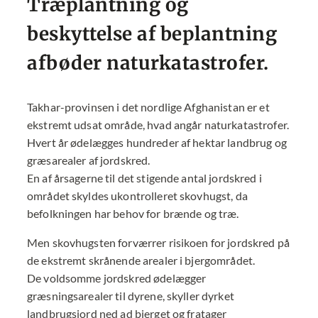
Træplantning og
beskyttelse af beplantning
afbøder naturkatastrofer.
Takhar-provinsen i det nordlige Afghanistan er et
ekstremt udsat område, hvad angår naturkatastrofer.
Hvert år ødelægges hundreder af hektar landbrug og
græsarealer af jordskred.
En af årsagerne til det stigende antal jordskred i
området skyldes ukontrolleret skovhugst, da
befolkningen har behov for brænde og træ.
Men skovhugsten forværrer risikoen for jordskred på
de ekstremt skrånende arealer i bjergområdet.
De voldsomme jordskred ødelægger
græsningsarealer til dyrene, skyller dyrket
landbrugsjord ned ad bjerget og fratager