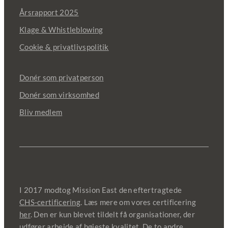
Årsrapport 2025
Klage & Whistleblowing
Cookie & privatlivspolitik
Donér som privatperson
Donér som virksomhed
Bliv medlem
I 2017 modtog Mission East den eftertragtede
CHS-certificering
. Læs mere om vores certificering
her
. Den er kun blevet tildelt få organisationer, der
udfører arbejde af højeste kvalitet. De to andre