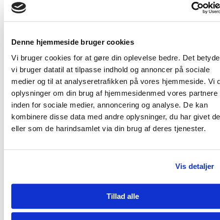
opvarmning af husene i landsbyen om vinteren,”
fortæller Yaqub.
En kortsigtet løsning
Denne hjemmeside bruger cookies
Vi bruger cookies for at gøre din oplevelse bedre. Det betyder
vi bruger datatil at tilpasse indhold og annoncer på sociale
For at beskytte fårene og de øvrige husdyr i området
medier og til at analyseretrafikken på vores hjemmeside. Vi 
dræbte hyrderne de vilde dyr.
oplysninger om din brug af hjemmesidenmed vores partnere
Og for ca. 20 år siden besluttede de ældste i
inden for sociale medier, annoncering og analyse. De kan
landsbyen at ødelægge de vilde dyreområder og
kombinere disse data med andre oplysninger, du har givet d
junglen for at udvide de dyrkbare markarealer.
eller som de harindsamlet via din brug af deres tjenester.
Derefter begyndte hver husstand at fælde træer og
skære buske ned for at udvide de dyrkbare områder.
Vis detaljer
Efter tre til fire år flygtede de vilde dyr fra området,
og de dyrkbare jorde blev fortsat udvidet, fortæller
Yaqub.
Tillad alle
”Med skovhugsten fulgte både oversvømmelser og