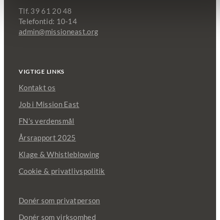
Tlf. 39 61 20 48
Telefontid: 10-14
admin@missioneast.org
VIGTIGE LINKS
Kontakt os
Job i Mission East
FN’s verdensmål
Årsrapport 2025
Klage & Whistleblowing
Cookie & privatlivspolitik
Donér som privatperson
Donér som virksomhed