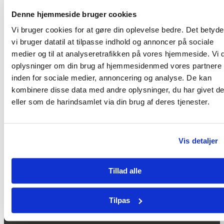
29T15:34:02+02:00
Denne hjemmeside bruger cookies
I Vesten t
[...]
Vi bruger cookies for at gøre din oplevelse bedre. Det betyder
Livsvigtigt vand i Tchad
vi bruger datatil at tilpasse indhold og annoncer på sociale
Anders Jahn
medier og til at analyseretrafikken på vores hjemmeside. Vi 
2024-04-29T15:34:02+02:00
oplysninger om din brug af hjemmesidenmed vores partnere
inden for sociale medier, annoncering og analyse. De kan
kombinere disse data med andre oplysninger, du har givet d
eller som de harindsamlet via din brug af deres tjenester.
Vis detaljer
Tillad alle
MISSION EAST
Kastaniehuset
Tilpas
Bernstorffsvej 20C
|
2900 Hellerup
Danmark